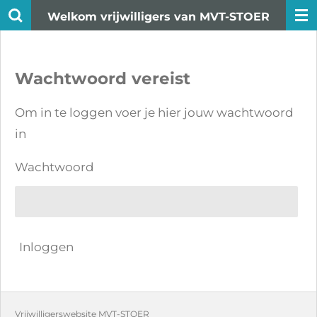
Welkom vrijwilligers van MVT-STOER
Ga
direct
naar
Wachtwoord vereist
de
hoofdinhoud
Om in te loggen voer je hier jouw wachtwoord
in
Wachtwoord
Inloggen
Vrijwilligerswebsite MVT-STOER